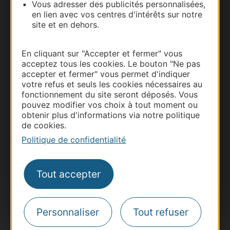
Vous adresser des publicités personnalisées,
en lien avec vos centres d'intérêts sur notre
site et en dehors.
En cliquant sur "Accepter et fermer" vous
acceptez tous les cookies. Le bouton "Ne pas
accepter et fermer" vous permet d'indiquer
Thermalisme
votre refus et seuls les cookies nécessaires au
fonctionnement du site seront déposés. Vous
Business/Mice
pouvez modifier vos choix à tout moment ou
Pros d'Occitanie
obtenir plus d'informations via notre politique
Site presse et d'influence
de cookies.
Voyagistes
Politique de confidentialité
Destination Sport
Tout accepter
Inscrivez-vous à la lettre d'information
Destination Occitanie pour recevoir des
suggestions de séjours, de visites et de sorties.
Je m'abonne
Personnaliser
Tout refuser