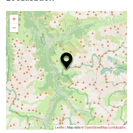
+
−
| Map data ©
Leaflet
OpenStreetMap contributors