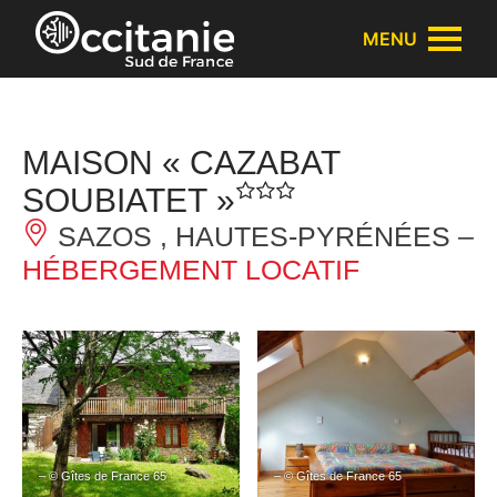
Panneau de gestion des cookies
MENU
MAISON « CAZABAT
SOUBIATET »
SAZOS , HAUTES-PYRÉNÉES –
HÉBERGEMENT LOCATIF
– © Gîtes de France 65
– © Gîtes de France 65