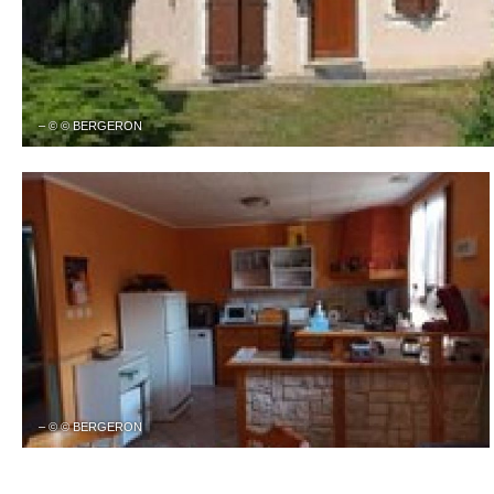
– © © BERGERON
– © © BERGERON