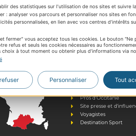
blir des statistiques sur l'utilisation de nos sites et suivre l
er : analyser vos parcours et personnaliser nos sites en fon
cités personnalisées, en lien avec vos centres d'intérêts su
| Map data ©
Leaflet
OpenStreetMap contributors
 et fermer" vous acceptez tous les cookies. Le bouton "Ne 
onnaire de cette activité?
tre refus et seuls les cookies nécessaires au fonctionneme
choix à tout moment ou obtenir plus d'informations via not
ontacter Hautes Pyrénées Tourisme Environnement
é
refuser
Personnaliser
Tout ac
Thermalisme
Business/Mice
Pros d'Occitanie
Site presse et d'influe
Voyagistes
Destination Sport