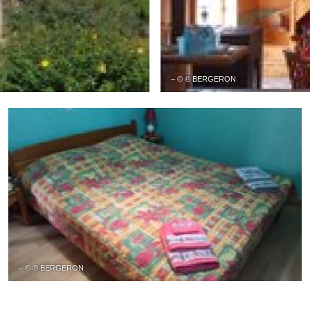
– © © BERGERON
– © © BERGERON