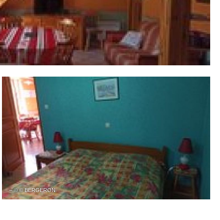
– © © BERGERON