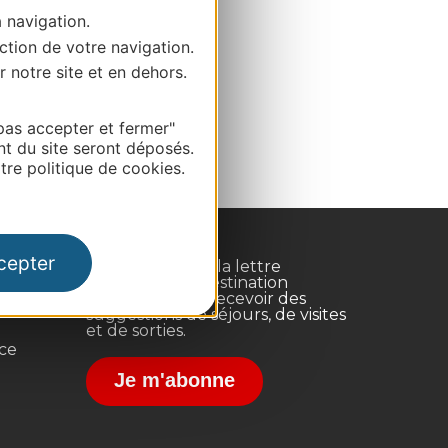
a navigation.
ction de votre navigation.
r notre site et en dehors.
pas accepter et fermer"
nt du site seront déposés.
re politique de cookies.
cepter
Inscrivez-vous à la lettre
d'information Destination
Occitanie pour recevoir des
suggestions de séjours, de visites
et de sorties.
nce
Je m'abonne