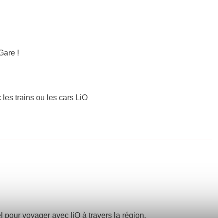
Gare !
 les trains ou les cars LiO
el pour voyager avec liO à travers la région.