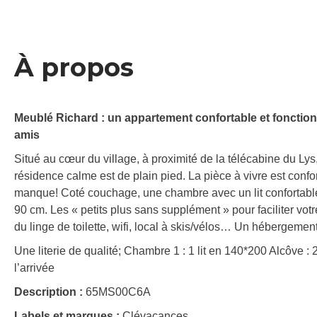
À propos
Meublé Richard : un appartement confortable et fonctionn
amis
Situé au cœur du village, à proximité de la télécabine du L
résidence calme est de plain pied. La pièce à vivre est confo
manque! Coté couchage, une chambre avec un lit confortable
90 cm. Les « petits plus sans supplément » pour faciliter votre 
du linge de toilette, wifi, local à skis/vélos… Un hébergemen
Une literie de qualité; Chambre 1 : 1 lit en 140*200 Alcôve : 2
l’arrivée
Description :
65MS00C6A
Labels et marques :
Clévacances