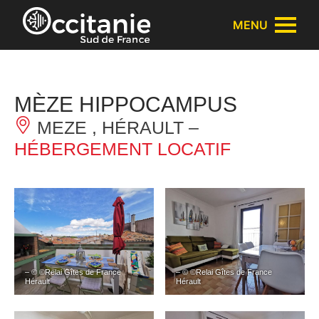
Panneau de gestion des cookies
MENU
MÈZE HIPPOCAMPUS
MEZE , HÉRAULT –
HÉBERGEMENT LOCATIF
– © ©Relai Gîtes de France
– © ©Relai Gîtes de France
Hérault
Hérault