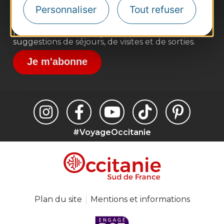
Destination Sport
Personnaliser
Tout refuser
Inscrivez-vous à la lettre d'information
Destination Occitanie pour recevoir des
suggestions de séjours, de visites et de sorties.
Je m'abonne
#VoyageOccitanie
Plan du site
Mentions et informations