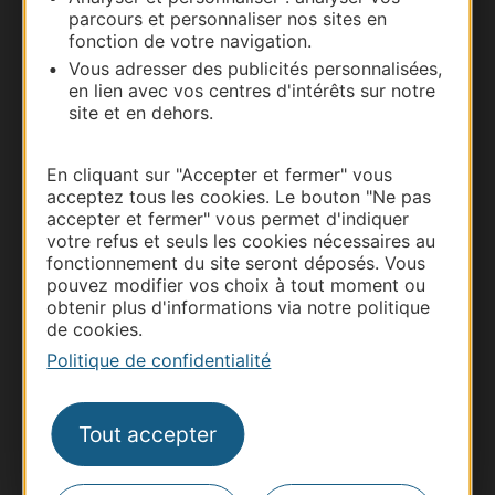
parcours et personnaliser nos sites en
Carte interactive
fonction de votre navigation.
Vous adresser des publicités personnalisées,
Documentation
en lien avec vos centres d'intérêts sur notre
site et en dehors.
En cliquant sur "Accepter et fermer" vous
acceptez tous les cookies. Le bouton "Ne pas
accepter et fermer" vous permet d'indiquer
votre refus et seuls les cookies nécessaires au
fonctionnement du site seront déposés. Vous
pouvez modifier vos choix à tout moment ou
obtenir plus d'informations via notre politique
de cookies.
Thermalisme
Politique de confidentialité
Business/Mice
Pros d'Occitanie
Tout accepter
Site presse et d'influence
Voyagistes