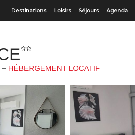
Destinations
Loisirs
Séjours
Agenda
ICE
 –
HÉBERGEMENT LOCATIF