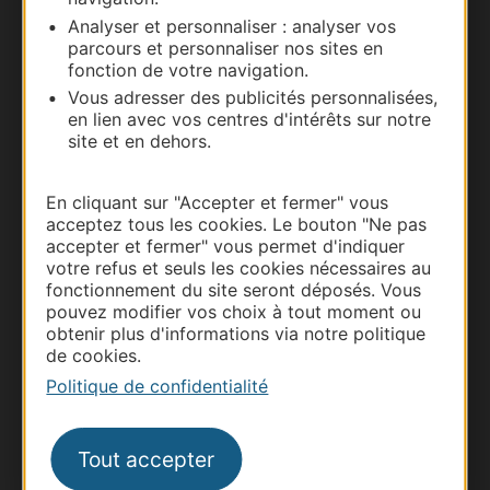
Carte interactive
Analyser et personnaliser : analyser vos
parcours et personnaliser nos sites en
Documentation
fonction de votre navigation.
Vous adresser des publicités personnalisées,
en lien avec vos centres d'intérêts sur notre
site et en dehors.
En cliquant sur "Accepter et fermer" vous
acceptez tous les cookies. Le bouton "Ne pas
accepter et fermer" vous permet d'indiquer
votre refus et seuls les cookies nécessaires au
fonctionnement du site seront déposés. Vous
pouvez modifier vos choix à tout moment ou
Thermalisme
obtenir plus d'informations via notre politique
Business/Mice
de cookies.
Politique de confidentialité
Pros d'Occitanie
Site presse et d'influence
Voyagistes
Tout accepter
Destination Sport