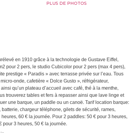
PLUS DE PHOTOS
urélevé en 1910 grâce à la technologie de Gustave Eiffel,
 m2 pour 2 pers, le studio Cubicolor pour 2 pers (max 4 pers),
ite prestige « Paradis » avec terrasse privée sur l’eau. Tous
micro-onde, cafetière « Dolce Gusto », réfrigérateur,
is ainsi qu’un plateau d’accueil avec café, thé à la menthe,
us trouverez tables et fers à repasser ainsi que lave linge et
louer une barque, un paddle ou un canoë. Tarif location barque:
 batterie, chargeur téléphone, gilets de sécurité, rames,
3 heures, 60 € la journée. Pour 2 paddles: 50 € pour 3 heures,
€ pour 3 heures, 50 € la journée.