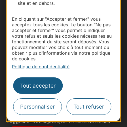
site et en dehors.
En cliquant sur "Accepter et fermer" vous
acceptez tous les cookies. Le bouton "Ne pas
accepter et fermer" vous permet d'indiquer
votre refus et seuls les cookies nécessaires au
fonctionnement du site seront déposés. Vous
pouvez modifier vos choix à tout moment ou
obtenir plus d'informations via notre politique
de cookies.
Thermalisme
Politique de confidentialité
Business/Mice
Pros d'Occitanie
Tout accepter
Site presse et d'influence
Voyagistes
Destination Sport
Personnaliser
Tout refuser
Inscrivez-vous à la lettre d'information
Destination Occitanie pour recevoir des
suggestions de séjours, de visites et de sorties.