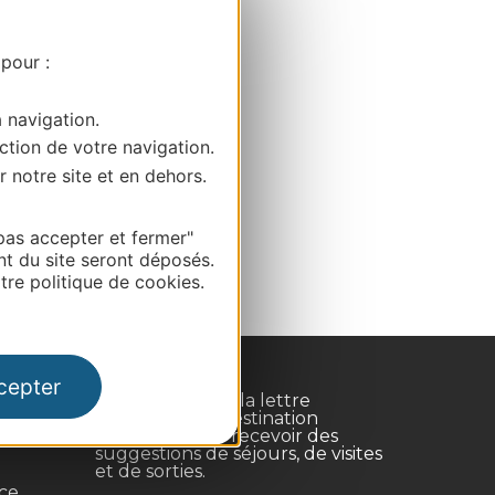
 pour :
a navigation.
ction de votre navigation.
r notre site et en dehors.
pas accepter et fermer"
nt du site seront déposés.
re politique de cookies.
cepter
Inscrivez-vous à la lettre
d'information Destination
Occitanie pour recevoir des
suggestions de séjours, de visites
et de sorties.
nce