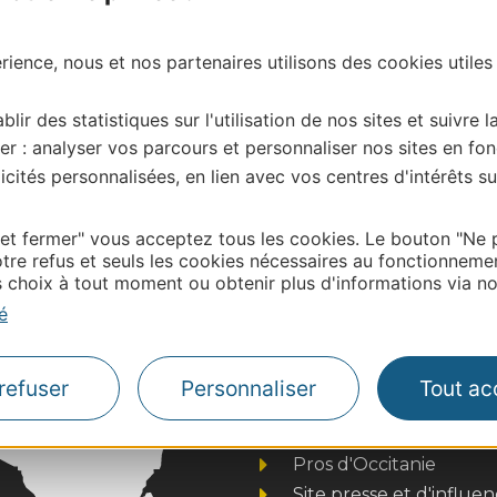
ience, nous et nos partenaires utilisons des cookies utiles
blir des statistiques sur l'utilisation de nos sites et suivre l
er : analyser vos parcours et personnaliser nos sites en fon
cités personnalisées, en lien avec vos centres d'intérêts su
| Map data ©
 et fermer" vous acceptez tous les cookies. Le bouton "Ne 
Leaflet
OpenStreetMap contributors
tre refus et seuls les cookies nécessaires au fonctionneme
onnaire de cette activité?
choix à tout moment ou obtenir plus d'informations via not
ontacter Hautes Pyrénées Tourisme Environnement
é
refuser
Personnaliser
Tout ac
Thermalisme
Business/Mice
Pros d'Occitanie
Site presse et d'influe