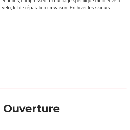
et bottes, compresseur et outillage spécifique moto et vélo,
 vélo, kit de réparation crevaison. En hiver les skieurs
Ouverture