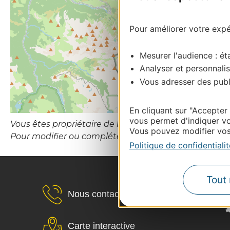
Pour améliorer votre expér
Mesurer l'audience : éta
Analyser et personnalis
Vous adresser des publi
En cliquant sur "Accepter
vous permet d'indiquer vo
Vous êtes propriétaire de l’établissement ou le gesti
Vous pouvez modifier vos 
Pour modifier ou compléter cette fiche, merci de c
Politique de confidentialit
Tout 
Nous contacter
Carte interactive