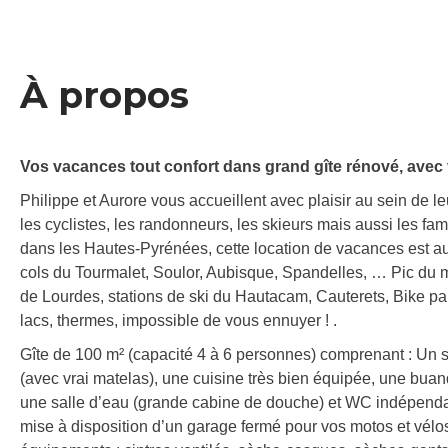
À propos
Vos vacances tout confort dans grand gîte rénové, ave
Philippe et Aurore vous accueillent avec plaisir au sein de l
les cyclistes, les randonneurs, les skieurs mais aussi les fa
dans les Hautes-Pyrénées, cette location de vacances est au
cols du Tourmalet, Soulor, Aubisque, Spandelles, … Pic du m
de Lourdes, stations de ski du Hautacam, Cauterets, Bike par
lacs, thermes, impossible de vous ennuyer ! .
Gîte de 100 m² (capacité 4 à 6 personnes) comprenant : Un s
(avec vrai matelas), une cuisine très bien équipée, une buand
une salle d’eau (grande cabine de douche) et WC indépendant.
mise à disposition d’un garage fermé pour vos motos et vélo