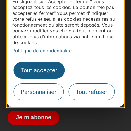
En cliquant sur "Accepter et fermer" vous
acceptez tous les cookies. Le bouton "Ne pas
accepter et fermer" vous permet d'indiquer
votre refus et seuls les cookies nécessaires au
fonctionnement du site seront déposés. Vous
pouvez modifier vos choix à tout moment ou
obtenir plus d'informations via notre politique
de cookies.
Thermalisme
Politique de confidentialité
Business/Mice
Pros d'Occitanie
Site presse et d'influence
Tout accepter
Voyagistes
Destination Sport
Personnaliser
Tout refuser
Inscrivez-vous à la lettre d'information
Destination Occitanie pour recevoir des
suggestions de séjours, de visites et de sorties.
Je m'abonne