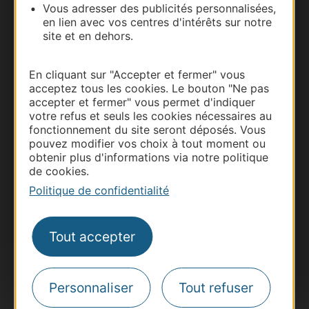
Vous adresser des publicités personnalisées,
Documentation
en lien avec vos centres d'intérêts sur notre
site et en dehors.
En cliquant sur "Accepter et fermer" vous
acceptez tous les cookies. Le bouton "Ne pas
accepter et fermer" vous permet d'indiquer
votre refus et seuls les cookies nécessaires au
fonctionnement du site seront déposés. Vous
pouvez modifier vos choix à tout moment ou
obtenir plus d'informations via notre politique
de cookies.
Thermalisme
Politique de confidentialité
Business/Mice
Pros d'Occitanie
Tout accepter
Site presse et d'influence
Voyagistes
Destination Sport
Personnaliser
Tout refuser
Inscrivez-vous à la lettre d'information