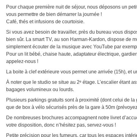
Pour chaque première nuit de séjour, nous déposons un petit
vous permettre de bien démarrer la journée !
Café, thés et infusions de courtoisie.
Si vous avez besoin de travailler, près du bureau vous dispose
bien sûr. La smart TV, au son Harman-Kardon, dispose de mu
simplement écouter de la musique avec YouTube par exem
Pour un lit bébé, chaise haute, adaptateur électrique, g
appelez-nous !
La boite à clef extérieure vous permet une arrivée (15h), et 
À noter que le studio se situe au 2ᵉ étage. L’escalier étant as
bagages volumineux ou lourds.
Plusieurs parkings gratuits sont à proximité (dont celui de l
que de box à vélo sécurisés près de la gare à 50m (prévoyez
De nombreuses brochures accompagnent notre livret d’accueil
votre disposition, donc n’hésitez pas, servez-vous !
Petite précision pour les fumeurs, car tous les espaces inté