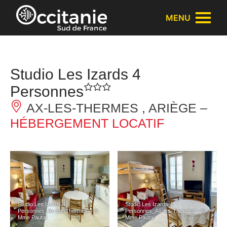
Panneau de gestion des cookies
MENU
Studio Les Izards 4
Personnes
AX-LES-THERMES , ARIÈGE –
HÉBERGEMENT LOCATIF
Studio Les Izards 4
Studio Les Izards 4
Personnes_Ax-les-Thermes – ©
Personnes_Ax-les-Thermes – ©
Mme Pautal
Mme Pautal