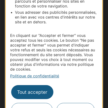
parcours et personnaliser nos sites en
Carte interactive
fonction de votre navigation.
Vous adresser des publicités personnalisées,
Documentation
en lien avec vos centres d'intérêts sur notre
site et en dehors.
En cliquant sur "Accepter et fermer" vous
acceptez tous les cookies. Le bouton "Ne pas
accepter et fermer" vous permet d'indiquer
votre refus et seuls les cookies nécessaires au
fonctionnement du site seront déposés. Vous
pouvez modifier vos choix à tout moment ou
obtenir plus d'informations via notre politique
de cookies.
Thermalisme
Politique de confidentialité
Business/Mice
Pros d'Occitanie
Tout accepter
Site presse et d'influence
Voyagistes
Destination Sport