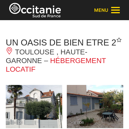
Panneau de gestion des cookies
MENU
UN OASIS DE BIEN ETRE 2
TOULOUSE , HAUTE-
GARONNE –
HÉBERGEMENT
LOCATIF
– © ©DR
– © ©DR