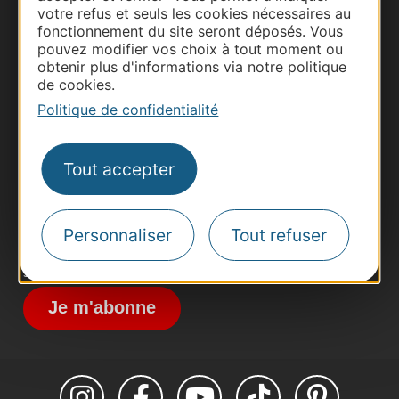
votre refus et seuls les cookies nécessaires au
fonctionnement du site seront déposés. Vous
pouvez modifier vos choix à tout moment ou
obtenir plus d'informations via notre politique
Thermalisme
de cookies.
Business/Mice
Politique de confidentialité
Pros d'Occitanie
Site presse et d'influence
Tout accepter
Voyagistes
Destination Sport
Personnaliser
Tout refuser
Inscrivez-vous à la lettre d'information
Destination Occitanie pour recevoir des
suggestions de séjours, de visites et de sorties.
Je m'abonne