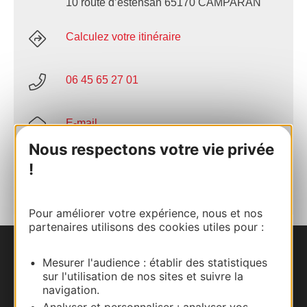
10 route d’estensan 65170 CAMPARAN
Calculez votre itinéraire
06 45 65 27 01
E-mail
Nous respectons votre vie privée
AJOUTER
!
AU CARNET
Pour améliorer votre expérience, nous et nos
partenaires utilisons des cookies utiles pour :
Nous contacter
Mesurer l'audience : établir des statistiques
sur l'utilisation de nos sites et suivre la
navigation.
Carte interactive