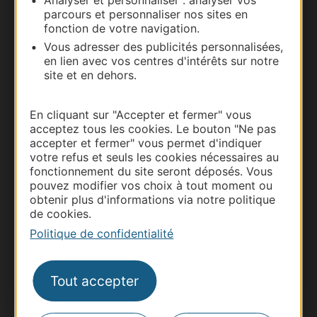
Analyser et personnaliser : analyser vos
parcours et personnaliser nos sites en
Documentation
fonction de votre navigation.
Vous adresser des publicités personnalisées,
en lien avec vos centres d'intérêts sur notre
site et en dehors.
En cliquant sur "Accepter et fermer" vous
acceptez tous les cookies. Le bouton "Ne pas
accepter et fermer" vous permet d'indiquer
votre refus et seuls les cookies nécessaires au
fonctionnement du site seront déposés. Vous
pouvez modifier vos choix à tout moment ou
Thermalisme
obtenir plus d'informations via notre politique
Business/Mice
de cookies.
Pros d'Occitanie
Politique de confidentialité
Site presse et d'influence
Voyagistes
Tout accepter
Destination Sport