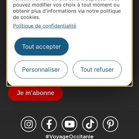
pouvez modifier vos choix à tout moment ou
obtenir plus d'informations via notre politique
Thermalisme
de cookies.
Business/Mice
Politique de confidentialité
Pros d'Occitanie
Site presse et d'influence
Tout accepter
Voyagistes
Destination Sport
Personnaliser
Tout refuser
Inscrivez-vous à la lettre d'information
Destination Occitanie pour recevoir des
suggestions de séjours, de visites et de sorties.
Je m'abonne
#VoyageOccitanie