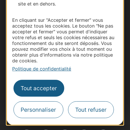
site et en dehors.
En cliquant sur "Accepter et fermer" vous
acceptez tous les cookies. Le bouton "Ne pas
accepter et fermer" vous permet d'indiquer
Thermalisme
votre refus et seuls les cookies nécessaires au
Business/Mice
fonctionnement du site seront déposés. Vous
pouvez modifier vos choix à tout moment ou
Pros d'Occitanie
obtenir plus d'informations via notre politique
Site presse et d'influence
de cookies.
Voyagistes
Politique de confidentialité
Destination Sport
Inscrivez-vous à la lettre d'information
Tout accepter
Destination Occitanie pour recevoir des
suggestions de séjours, de visites et de sorties.
Je m'abonne
Personnaliser
Tout refuser