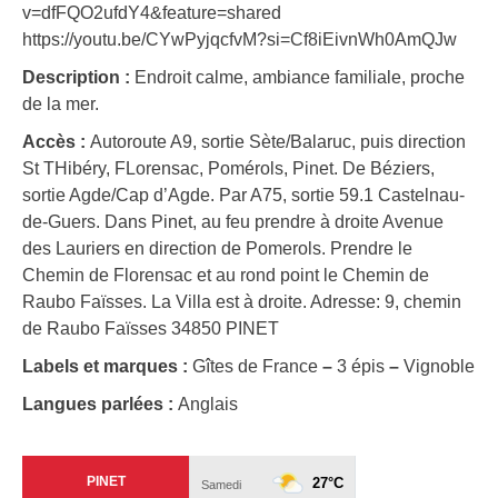
v=dfFQO2ufdY4&feature=shared
https://youtu.be/CYwPyjqcfvM?si=Cf8iEivnWh0AmQJw
Description :
Endroit calme, ambiance familiale, proche
de la mer.
Accès :
Autoroute A9, sortie Sète/Balaruc, puis direction
St THibéry, FLorensac, Pomérols, Pinet. De Béziers,
sortie Agde/Cap d’Agde. Par A75, sortie 59.1 Castelnau-
de-Guers. Dans Pinet, au feu prendre à droite Avenue
des Lauriers en direction de Pomerols. Prendre le
Chemin de Florensac et au rond point le Chemin de
Raubo Faïsses. La Villa est à droite. Adresse: 9, chemin
de Raubo Faïsses 34850 PINET
Labels et marques :
Gîtes de France
–
3 épis
–
Vignoble
Langues parlées :
Anglais