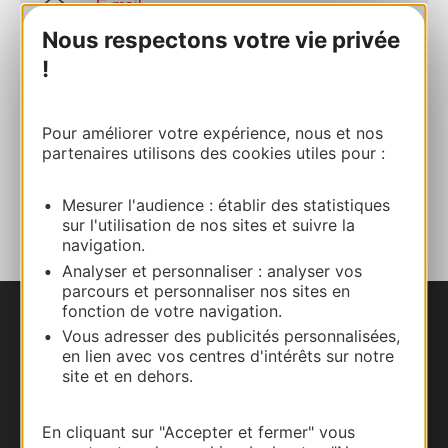
E-mail
Nous respectons votre vie privée
!
Site internet
Site internet
Pour améliorer votre expérience, nous et nos
partenaires utilisons des cookies utiles pour :
AJOUTER
Mesurer l'audience : établir des statistiques
AU CARNET
sur l'utilisation de nos sites et suivre la
navigation.
Analyser et personnaliser : analyser vos
parcours et personnaliser nos sites en
fonction de votre navigation.
Nous contacter
Vous adresser des publicités personnalisées,
en lien avec vos centres d'intérêts sur notre
site et en dehors.
Carte interactive
Documentation
En cliquant sur "Accepter et fermer" vous