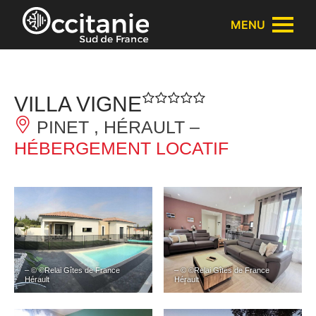
Panneau de gestion des cookies
MENU
VILLA VIGNE
PINET , HÉRAULT –
HÉBERGEMENT LOCATIF
– © ©Relai Gîtes de France
– © ©Relai Gîtes de France
Hérault
Hérault