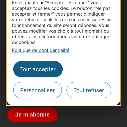
En cliquant sur "Accepter et fermer" vous
acceptez tous les cookies. Le bouton "Ne pas
accepter et fermer" vous permet d'indiquer
votre refus et seuls les cookies nécessaires au
fonctionnement du site seront déposés. Vous
pouvez modifier vos choix à tout moment ou
obtenir plus d'informations via notre politique
de cookies.
Thermalisme
Politique de confidentialité
Business/Mice
Pros d'Occitanie
Site presse et d'influence
Tout accepter
Voyagistes
Destination Sport
Personnaliser
Tout refuser
Inscrivez-vous à la lettre d'information
Destination Occitanie pour recevoir des
suggestions de séjours, de visites et de sorties.
Je m'abonne