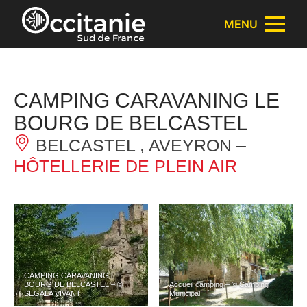
Panneau de gestion des cookies
MENU
CAMPING CARAVANING LE
BOURG DE BELCASTEL
BELCASTEL , AVEYRON –
HÔTELLERIE DE PLEIN AIR
CAMPING CARAVANING LE
BOURG DE BELCASTEL – ©
Accueil camping – © Camping
SEGALA VIVANT
Municipal