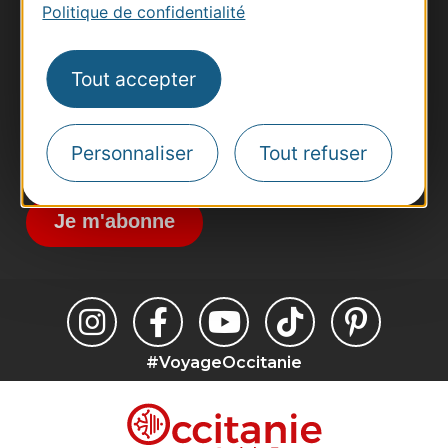
Politique de confidentialité
Pros d'Occitanie
Site presse et d'influence
Tout accepter
Voyagistes
Destination Sport
Inscrivez-vous à la lettre d'information
Personnaliser
Tout refuser
Destination Occitanie pour recevoir des
suggestions de séjours, de visites et de sorties.
Je m'abonne
#VoyageOccitanie