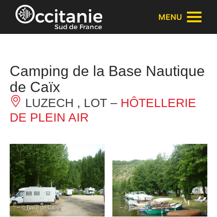
Panneau de gestion des cookies
MENU
Camping de la Base Nautique
de Caïx
LUZECH , LOT –
HÔTELLERIE
DE PLEIN AIR
– © Base de Caïx
– © Caïx