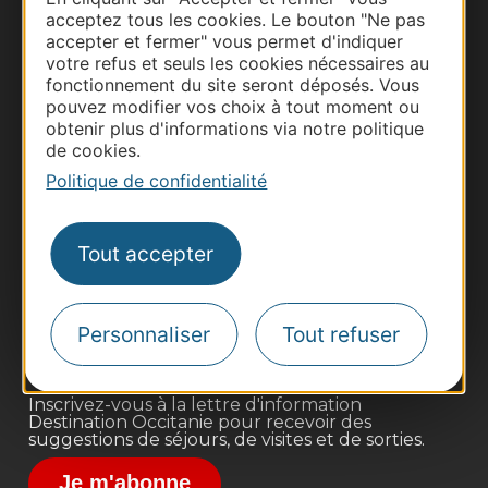
acceptez tous les cookies. Le bouton "Ne pas
accepter et fermer" vous permet d'indiquer
votre refus et seuls les cookies nécessaires au
fonctionnement du site seront déposés. Vous
pouvez modifier vos choix à tout moment ou
obtenir plus d'informations via notre politique
de cookies.
Politique de confidentialité
Thermalisme
Business/Mice
Tout accepter
Pros d'Occitanie
Site presse et d'influence
Voyagistes
Personnaliser
Tout refuser
Destination Sport
Inscrivez-vous à la lettre d'information
Destination Occitanie pour recevoir des
suggestions de séjours, de visites et de sorties.
Je m'abonne