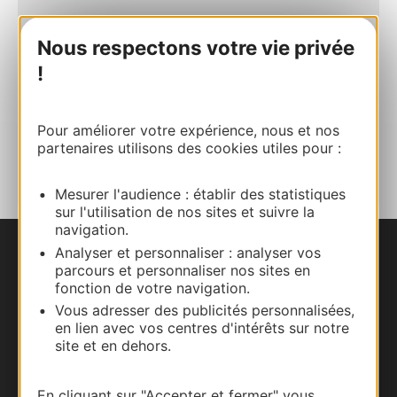
E-mail
Nous respectons votre vie privée
!
Site internet
Pour améliorer votre expérience, nous et nos
AJOUTER
partenaires utilisons des cookies utiles pour :
AU CARNET
Mesurer l'audience : établir des statistiques
sur l'utilisation de nos sites et suivre la
navigation.
Analyser et personnaliser : analyser vos
Nous contacter
parcours et personnaliser nos sites en
fonction de votre navigation.
Carte interactive
Vous adresser des publicités personnalisées,
en lien avec vos centres d'intérêts sur notre
site et en dehors.
Documentation
En cliquant sur "Accepter et fermer" vous