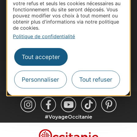
votre refus et seuls les cookies nécessaires au
Business/Mice
fonctionnement du site seront déposés. Vous
Pros d'Occitanie
pouvez modifier vos choix à tout moment ou
obtenir plus d'informations via notre politique
Site presse et d'influence
de cookies.
Voyagistes
Politique de confidentialité
Destination Sport
Inscrivez-vous à la lettre d'information
Tout accepter
Destination Occitanie pour recevoir des
suggestions de séjours, de visites et de sorties.
Je m'abonne
Personnaliser
Tout refuser
#VoyageOccitanie