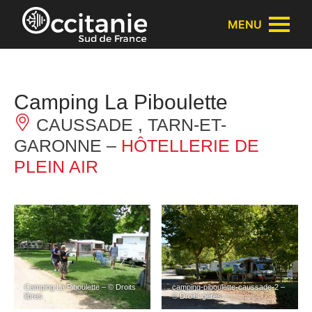
Panneau de gestion des cookies
MENU
Camping La Piboulette
CAUSSADE , TARN-ET-
GARONNE –
HÔTELLERIE DE
PLEIN AIR
Camping La Piboulette – © Droits
camping-piboulette-caussade-2 –
libres
© Droits gérés