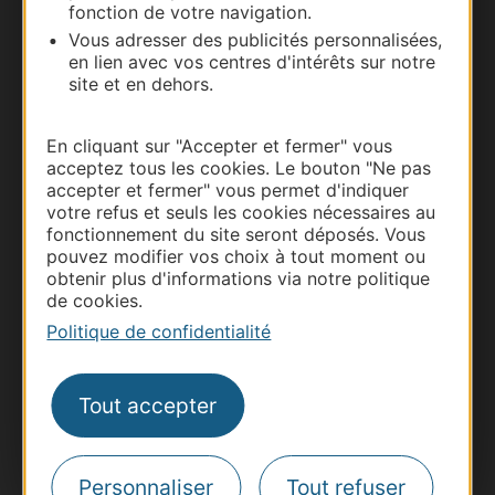
fonction de votre navigation.
Vous adresser des publicités personnalisées,
en lien avec vos centres d'intérêts sur notre
site et en dehors.
En cliquant sur "Accepter et fermer" vous
acceptez tous les cookies. Le bouton "Ne pas
accepter et fermer" vous permet d'indiquer
votre refus et seuls les cookies nécessaires au
fonctionnement du site seront déposés. Vous
pouvez modifier vos choix à tout moment ou
Thermalisme
obtenir plus d'informations via notre politique
Business/Mice
de cookies.
Pros d'Occitanie
Politique de confidentialité
Site presse et d'influence
Voyagistes
Tout accepter
Destination Sport
Inscrivez-vous à la lettre d'information
Destination Occitanie pour recevoir des
Personnaliser
Tout refuser