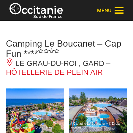
Panneau de gestion des cookies
MENU
Camping Le Boucanet – Cap
Fun ****
LE GRAU-DU-ROI , GARD –
HÔTELLERIE DE PLEIN AIR
Camping Le Boucanet – © Droits
Le Boucanet – © Droits libres
gérés