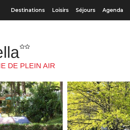
Destinations
Loisirs
Séjours
Agenda
lla
E DE PLEIN AIR