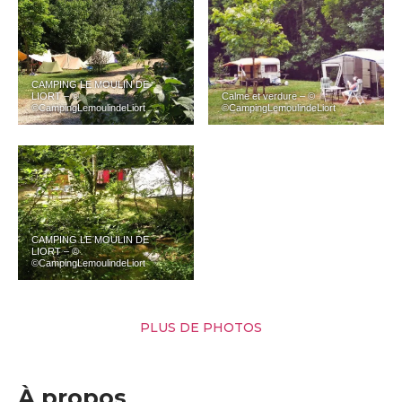
CAMPING LE MOULIN DE
LIORT – ©
Calme et verdure – ©
©CampingLemoulindeLiort
©CampingLemoulindeLiort
CAMPING LE MOULIN DE
LIORT – ©
©CampingLemoulindeLiort
PLUS DE PHOTOS
À propos