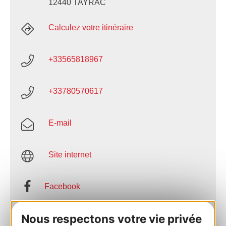
12440 TAYRAC
Calculez votre itinéraire
+33565818967
+33780570617
E-mail
Site internet
Facebook
Nous respectons votre vie privée
AJOUTER
AU CARNET