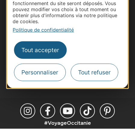
fonctionnement du site seront déposés. Vous
Thermalisme
pouvez modifier vos choix à tout moment ou
Business/Mice
obtenir plus d'informations via notre politique
de cookies.
Pros d'Occitanie
Politique de confidentialité
Site presse et d'influence
Voyagistes
Destination Sport
Tout accepter
Inscrivez-vous à la lettre d'information
Destination Occitanie pour recevoir des
suggestions de séjours, de visites et de sorties.
Personnaliser
Tout refuser
Je m'abonne
#VoyageOccitanie