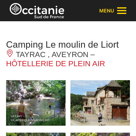
Panneau de gestion des cookies
MENU
Camping Le moulin de Liort
TAYRAC , AVEYRON –
HÔTELLERIE DE PLEIN AIR
Le Liort – ©
Le moulin de Liort – ©
©CampingLemoulindeLiort
©CampingLemoulindeLiort