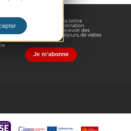
Inscrivez-vous à la lettre
cepter
d'information Destination
Occitanie pour recevoir des
suggestions de séjours, de visites
et de sorties.
nce
Je m'abonne