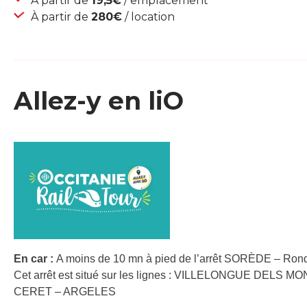
À partir de
19,5€
/ emplacement
À partir de
280€
/ location
Allez-y en liO
En car :
A moins de 10 mn à pied de l’arrêt SORÈDE – Rond
Cet arrêt est situé sur les lignes : VILLELONGUE DELS
CERET – ARGELES