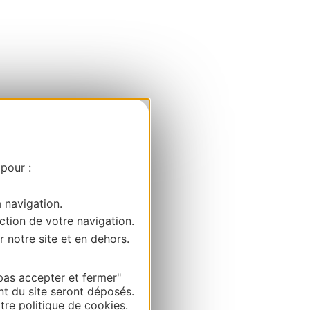
 pour :
a navigation.
ction de votre navigation.
r notre site et en dehors.
pas accepter et fermer"
nt du site seront déposés.
re politique de cookies.