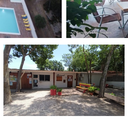
– © Camping les Micocouliers
– © Camping les Micocouliers