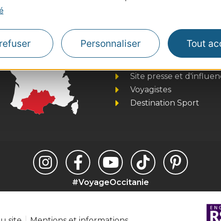
é
Thermalisme
refuser
Personnaliser
Tout ac
Business/Mice
Pros d'Occitanie
Site presse et d'influe
Voyagistes
Destination Sport
#VoyageOccitanie
u site
Mentions et informations