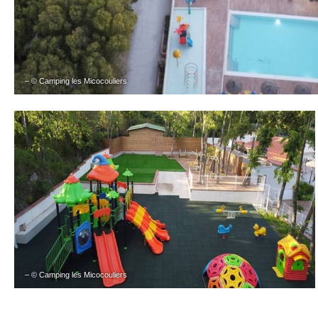
– © Camping les Micocouliers
– © Camping les Micocouliers