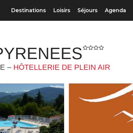
Destinations
Loisirs
Séjours
Agenda
 PYRENEES
E –
HÔTELLERIE DE PLEIN AIR