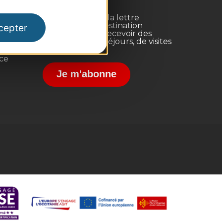
Inscrivez-vous à la lettre
d'information Destination
cepter
Occitanie pour recevoir des
suggestions de séjours, de visites
et de sorties.
nce
Je m'abonne