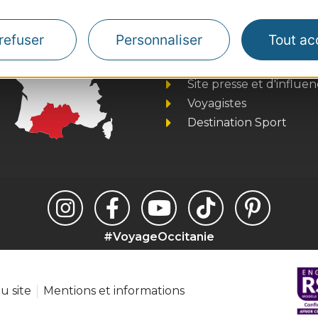
Thermalisme
refuser
Personnaliser
Tout ac
Business/Mice
Pros d'Occitanie
Site presse et d'influe
Voyagistes
Destination Sport
#VoyageOccitanie
u site
Mentions et informations