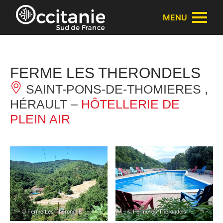
Panneau de gestion des cookies
MENU
FERME LES THERONDELS
SAINT-PONS-DE-THOMIERES ,
HÉRAULT –
HÔTELLERIE DE
PLEIN AIR
– © Ferme Les Thérondels
– © Ferme les Thérondels