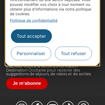
pouvez modifier vos choix à tout moment ou
obtenir plus d'informations via notre politique
de cookies.
Politique de confidentialité
Thermalisme
Business/Mice
Tout accepter
Pros d'Occitanie
Site presse et d'influence
Voyagistes
Personnaliser
Tout refuser
Destination Sport
Inscrivez-vous à la lettre d'information
Destination Occitanie pour recevoir des
suggestions de séjours, de visites et de sorties.
Je m'abonne