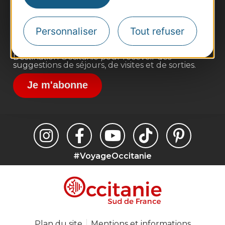
Site presse et d'influence
Voyagistes
Personnaliser
Tout refuser
Destination Sport
Inscrivez-vous à la lettre d'information
Destination Occitanie pour recevoir des
suggestions de séjours, de visites et de sorties.
Je m'abonne
#VoyageOccitanie
Plan du site
Mentions et informations