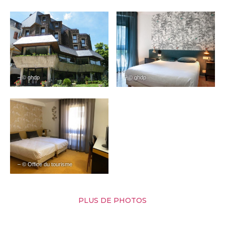
– © ghdp
– © ghdp
– © Office du tourisme
PLUS DE PHOTOS