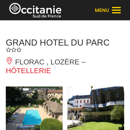
Panneau de gestion des cookies
MENU
GRAND HOTEL DU PARC
FLORAC , LOZÈRE –
HÔTELLERIE
– © ghdp
– © ghdp