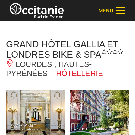
Panneau de gestion des cookies
MENU
GRAND HÔTEL GALLIA ET
LONDRES BIKE & SPA
LOURDES , HAUTES-
PYRÉNÉES –
HÔTELLERIE
– © Alex Wright //
www.wrightalex.com
– © HOTEL GALLIA & LONDRES