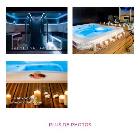
– © Alex Wright //
– © HOTEL GALLIA & LONDRES
www.wrightalex.com
– © Alex Wright //
www.wrightalex.com
PLUS DE PHOTOS