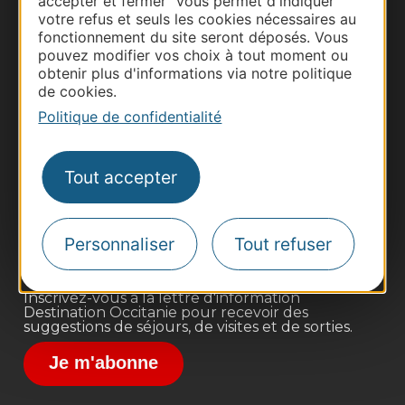
accepter et fermer" vous permet d'indiquer
votre refus et seuls les cookies nécessaires au
fonctionnement du site seront déposés. Vous
pouvez modifier vos choix à tout moment ou
obtenir plus d'informations via notre politique
de cookies.
Politique de confidentialité
Thermalisme
Business/Mice
Tout accepter
Pros d'Occitanie
Site presse et d'influence
Voyagistes
Personnaliser
Tout refuser
Destination Sport
Inscrivez-vous à la lettre d'information
Destination Occitanie pour recevoir des
suggestions de séjours, de visites et de sorties.
Je m'abonne