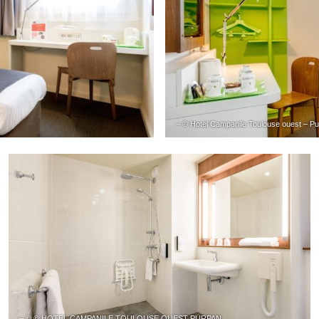
– © Hotel Campanile Toulouse ouest – P
– © © HOTEL CAMPANILE TOULOUSE OUEST PURPAN