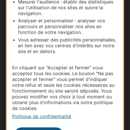
Mesurer l'audience : établir des statistiques
Nous contacter
sur l'utilisation de nos sites et suivre la
navigation.
Carte interactive
Analyser et personnaliser : analyser vos
parcours et personnaliser nos sites en
Documentation
fonction de votre navigation.
Vous adresser des publicités personnalisées,
en lien avec vos centres d'intérêts sur notre
site et en dehors.
En cliquant sur "Accepter et fermer" vous
acceptez tous les cookies. Le bouton "Ne pas
accepter et fermer" vous permet d'indiquer
votre refus et seuls les cookies nécessaires au
fonctionnement du site seront déposés. Vous
pouvez modifier vos choix à tout moment ou
Thermalisme
obtenir plus d'informations via notre politique
de cookies.
Business/Mice
Politique de confidentialité
Pros d'Occitanie
Site presse et d'influence