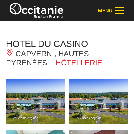
Panneau de gestion des cookies
MENU
HOTEL DU CASINO
CAPVERN , HAUTES-
PYRÉNÉES –
HÔTELLERIE
– © Casino Argelès
– © Casino Argelès