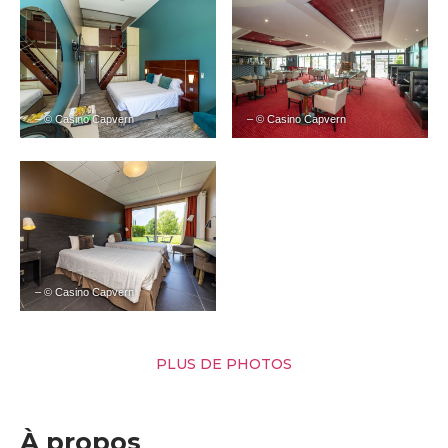
– © Casino Capvern
– © Casino Capvern
– © Casino Capvern
PLUS DE PHOTOS
À propos