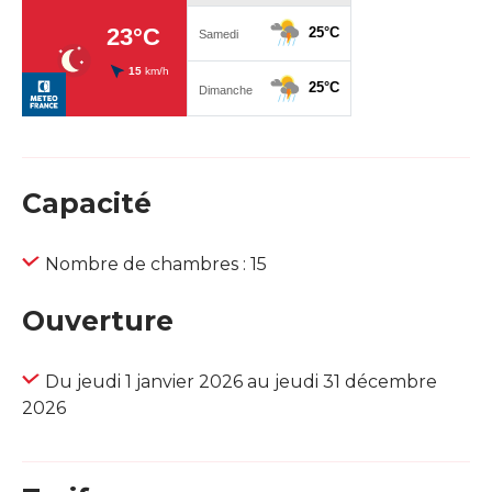
Capacité
Nombre de chambres : 15
Ouverture
Du jeudi 1 janvier 2026 au jeudi 31 décembre
2026