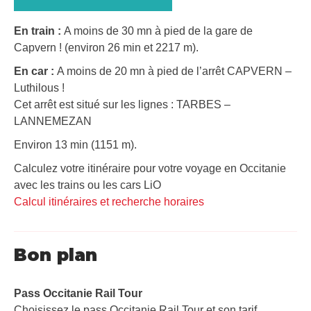
En train :
A moins de 30 mn à pied de la gare de
Capvern ! (environ 26 min et 2217 m).
En car :
A moins de 20 mn à pied de l’arrêt CAPVERN –
Luthilous !
Cet arrêt est situé sur les lignes : TARBES –
LANNEMEZAN
Environ 13 min (1151 m).
Calculez votre itinéraire pour votre voyage en Occitanie
avec les trains ou les cars LiO
Calcul itinéraires et recherche horaires
Bon plan
Pass Occitanie Rail Tour​
Choisissez le pass Occitanie Rail Tour et son tarif