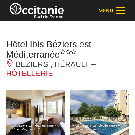
Panneau de gestion des cookies
MENU
Hôtel Ibis Béziers est
Méditerranée
BEZIERS , HÉRAULT –
HÔTELLERIE
Ibis Béziers Est Méditerranée – ©
Ibis Béziers Est Méditerranée – ©
© Alain Reynaud
© Alain Reynaud