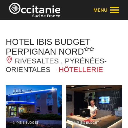
Panneau de gestion des cookies
MENU
HOTEL IBIS BUDGET
PERPIGNAN NORD
RIVESALTES , PYRÉNÉES-
ORIENTALES –
HÔTELLERIE
– © @IBIS BUDGET
– © @IBIS BUDGET