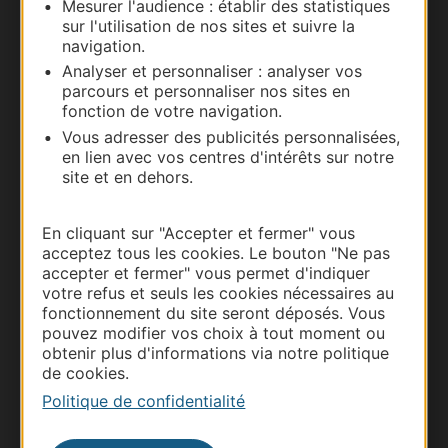
Mesurer l'audience : établir des statistiques
Nous contacter
sur l'utilisation de nos sites et suivre la
navigation.
Carte interactive
Analyser et personnaliser : analyser vos
parcours et personnaliser nos sites en
Documentation
fonction de votre navigation.
Vous adresser des publicités personnalisées,
en lien avec vos centres d'intérêts sur notre
site et en dehors.
En cliquant sur "Accepter et fermer" vous
acceptez tous les cookies. Le bouton "Ne pas
accepter et fermer" vous permet d'indiquer
votre refus et seuls les cookies nécessaires au
fonctionnement du site seront déposés. Vous
pouvez modifier vos choix à tout moment ou
Thermalisme
obtenir plus d'informations via notre politique
de cookies.
Business/Mice
Politique de confidentialité
Pros d'Occitanie
Site presse et d'influence