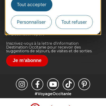
Tout accepter
Business/Mice
Pros d'Occitanie
Site presse et d'influence
Personnaliser
Tout refuser
Voyagistes
Destination Sport
Inscrivez-vous à la lettre d'information
Destination Occitanie pour recevoir des
suggestions de séjours, de visites et de sorties.
Je m'abonne
#VoyageOccitanie