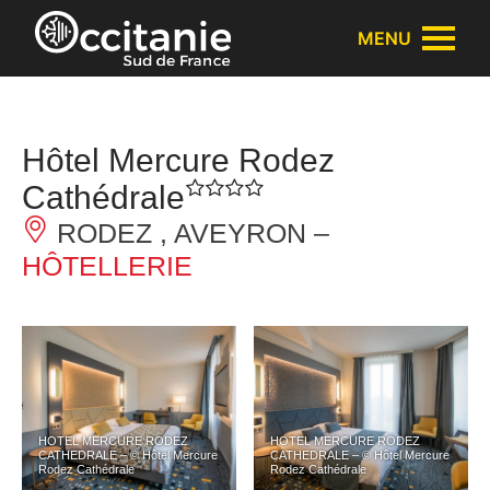
Panneau de gestion des cookies
MENU
Hôtel Mercure Rodez
Cathédrale
RODEZ , AVEYRON –
HÔTELLERIE
HOTEL MERCURE RODEZ
HOTEL MERCURE RODEZ
CATHEDRALE – © Hôtel Mercure
CATHEDRALE – © Hôtel Mercure
Rodez Cathédrale
Rodez Cathédrale