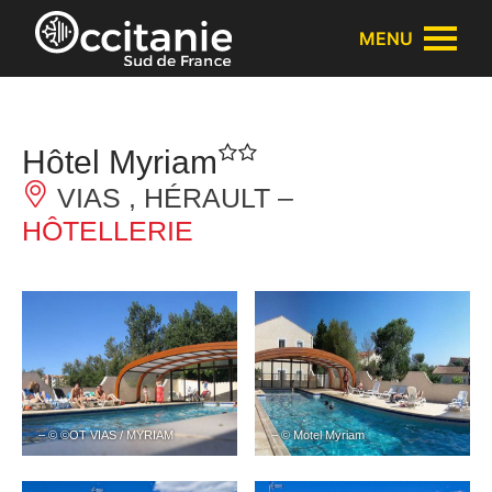
Panneau de gestion des cookies
MENU
Hôtel Myriam
VIAS , HÉRAULT –
HÔTELLERIE
– © ©OT VIAS / MYRIAM
– © Motel Myriam