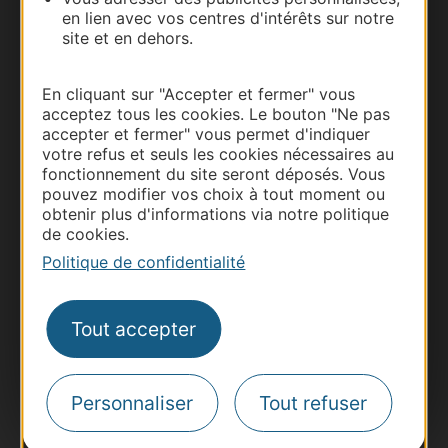
Carte interactive
en lien avec vos centres d'intérêts sur notre
site et en dehors.
Documentation
En cliquant sur "Accepter et fermer" vous
acceptez tous les cookies. Le bouton "Ne pas
accepter et fermer" vous permet d'indiquer
votre refus et seuls les cookies nécessaires au
fonctionnement du site seront déposés. Vous
pouvez modifier vos choix à tout moment ou
obtenir plus d'informations via notre politique
de cookies.
Politique de confidentialité
Thermalisme
Business/Mice
Tout accepter
Pros d'Occitanie
Site presse et d'influence
Personnaliser
Tout refuser
Voyagistes
Destination Sport