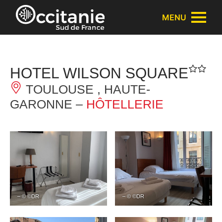
Panneau de gestion des cookies
MENU
HOTEL WILSON SQUARE
TOULOUSE , HAUTE-
GARONNE –
HÔTELLERIE
– © ©DR
– © ©DR