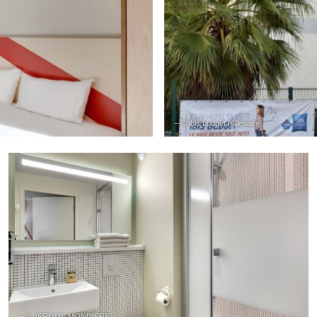
– © ibis budget millenaire
– © JEROME MONDIERE