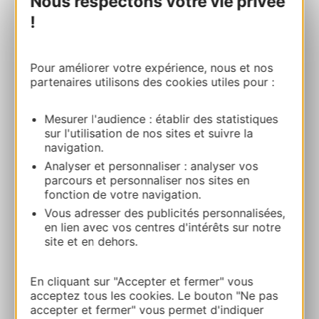
Nous respectons votre vie privée
!
Ibis Styles Albi Centre Le Theatro
Pour améliorer votre expérience, nous et nos
48 Place Jean Jaurès 81000 ALBI
partenaires utilisons des cookies utiles pour :
Calculez votre itinéraire
Mesurer l'audience : établir des statistiques
sur l'utilisation de nos sites et suivre la
navigation.
05 63 43 20 20
Analyser et personnaliser : analyser vos
parcours et personnaliser nos sites en
fonction de votre navigation.
E-mail
Vous adresser des publicités personnalisées,
en lien avec vos centres d'intérêts sur notre
site et en dehors.
Facebook
En cliquant sur "Accepter et fermer" vous
AJOUTER
AU CARNET
acceptez tous les cookies. Le bouton "Ne pas
accepter et fermer" vous permet d'indiquer