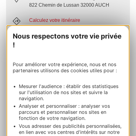
822 Chemin de Lussan 32000 AUCH
Calculez votre itinéraire
Nous respectons votre vie privée
05 62 59 97 38
!
E-mail
Pour améliorer votre expérience, nous et nos
partenaires utilisons des cookies utiles pour :
Site internet
Mesurer l'audience : établir des statistiques
sur l'utilisation de nos sites et suivre la
Facebook
navigation.
Analyser et personnaliser : analyser vos
parcours et personnaliser nos sites en
AJOUTER
fonction de votre navigation.
AU CARNET
Vous adresser des publicités personnalisées,
en lien avec vos centres d'intérêts sur notre