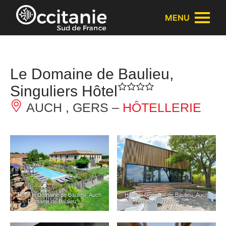
Panneau de gestion des cookies
MENU
Le Domaine de Baulieu,
Singuliers Hôtel
AUCH , GERS –
HÔTELLERIE
Hôtel le Domaine de Baulieu_Auch
Hôtel le Domaine de Baulieu_Auch
– © Domaine de Baulieu
– © Jérôme Narbonne