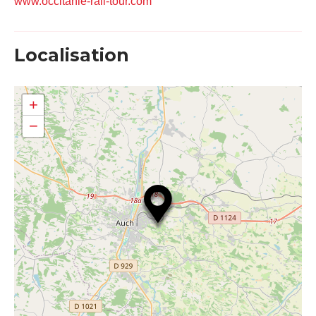
www.occitanie-rail-tour.com
Localisation
+
−