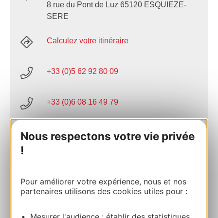
8 rue du Pont de Luz 65120 ESQUIEZE-
SERE
Calculez votre itinéraire
+33 (0)5 62 92 80 09
+33 (0)6 08 16 49 79
E-mail
Nous respectons votre vie privée
!
Site internet
Pour améliorer votre expérience, nous et nos
partenaires utilisons des cookies utiles pour :
Facebook
Mesurer l'audience : établir des statistiques