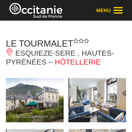
Panneau de gestion des cookies
MENU
LE TOURMALET
ESQUIEZE-SERE , HAUTES-
PYRÉNÉES –
HÔTELLERIE
– © HOTEL TOURMALET
– © © TOURMALET